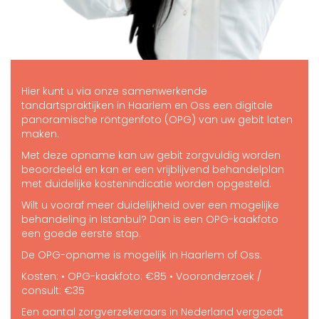
Hier kunt u via onze samenwerkende
tandartspraktijken in Haarlem en Oss een digitale
panoramische röntgenfoto (OPG) van uw gebit laten
maken.
Met deze opname kan uw gebit zorgvuldig worden
beoordeeld en kan er een vrijblijvend behandelplan
met duidelijke kostenindicatie worden opgesteld.
Wilt u vooraf meer duidelijkheid over een mogelijke
behandeling in Istanbul? Dan is een OPG-kaakfoto
een goede eerste stap.
De OPG-opname is mogelijk in Haarlem of Oss.
Kosten: • OPG-kaakfoto: €85 • Vooronderzoek /
consult: €35
Een aantal zorgverzekeraars in Nederland vergoedt