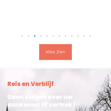
1
2
3
4
5
6
7
8
9
10
11
12
Alles Zien
Reis en Verblijf
Geen zorgen over uw
aankomst of vertrek !