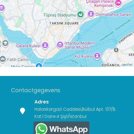
Leaflet
Contactgegevens
Adres
Halaskargazi Caddesi,Bülbül Apt. 137/B
Kat:1 Daire:4 Şişli/İstanbul