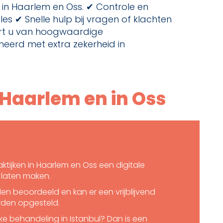
in Haarlem en Oss. ✔ Controle en
es ✔ Snelle hulp bij vragen of klachten
eert u van hoogwaardige
neerd met extra zekerheid in
n Haarlem en in Oss
tijken in Haarlem en Oss een digitale
laten maken.
n beoordeeld en kan er een vrijblijvend
rden opgesteld.
jke behandeling in Istanbul? Dan is een