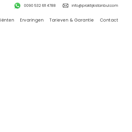
0090 532 611 4788
info@praktijkistanbul.com
tiënten
Ervaringen
Tarieven & Garantie
Contact