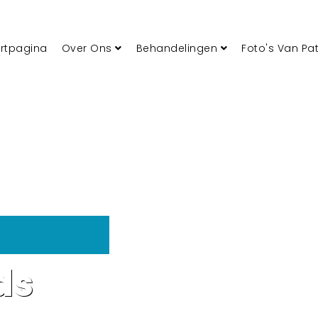
artpagina
Over Ons
Behandelingen
Foto's Van Pa
ds