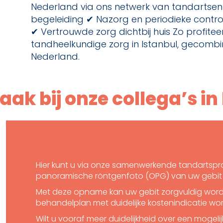
Nederland via ons netwerk van tandartsen 
begeleiding ✔ Nazorg en periodieke control
✔ Vertrouwde zorg dichtbij huis Zo profit
tandheelkundige zorg in Istanbul, gecombi
Nederland.
aak bij onze collega’s i
Hier kunt u via onze samenwerkende tandartsprak
panoramische röntgenfoto (OPG) van uw gebit 
Met deze opname kan uw gebit zorgvuldig worde
behandelplan met duidelijke kostenindicatie wo
Wilt u vooraf meer duidelijkheid over een mogeli