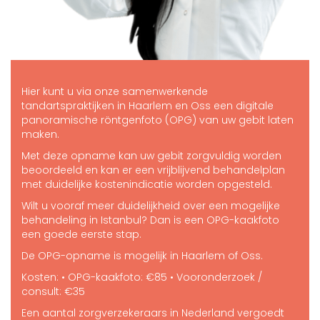
Hier kunt u via onze samenwerkende
tandartspraktijken in Haarlem en Oss een digitale
panoramische röntgenfoto (OPG) van uw gebit laten
maken.
Met deze opname kan uw gebit zorgvuldig worden
beoordeeld en kan er een vrijblijvend behandelplan
met duidelijke kostenindicatie worden opgesteld.
Wilt u vooraf meer duidelijkheid over een mogelijke
behandeling in Istanbul? Dan is een OPG-kaakfoto
een goede eerste stap.
De OPG-opname is mogelijk in Haarlem of Oss.
Kosten: • OPG-kaakfoto: €85 • Vooronderzoek /
consult: €35
Een aantal zorgverzekeraars in Nederland vergoedt