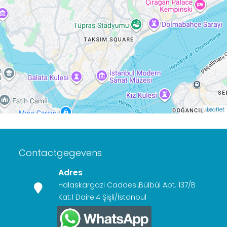
Leaflet
Contactgegevens
Adres
Halaskargazi Caddesi,Bülbül Apt. 137/B
Kat:1 Daire:4 Şişli/İstanbul