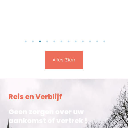
1
2
3
4
5
6
7
8
9
10
11
12
Alles Zien
Reis en Verblijf
Geen zorgen over uw
aankomst of vertrek !