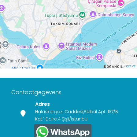
Leaflet
Contactgegevens
Adres
Halaskargazi Caddesi,Bülbül Apt. 137/B
Kat:1 Daire:4 Şişli/İstanbul