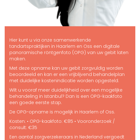
Hier kunt u via onze samenwerkende
tandartspraktijken in Haarlem en Oss een digitale
panoramische röntgenfoto (OPG) van uw gebit laten
maken.
Met deze opname kan uw gebit zorgvuldig worden
beoordeeld en kan er een vrijblijvend behandelplan
met duidelijke kostenindicatie worden opgesteld.
Wilt u vooraf meer duidelijkheid over een mogelijke
behandeling in Istanbul? Dan is een OPG-kaakfoto
een goede eerste stap.
De OPG-opname is mogelijk in Haarlem of Oss.
Kosten: • OPG-kaakfoto: €85 • Vooronderzoek /
consult: €35
Een aantal zorgverzekeraars in Nederland vergoedt