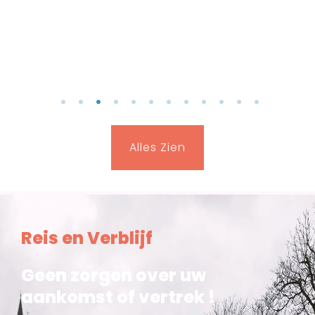
1
2
3
4
5
6
7
8
9
10
11
12
Alles Zien
Reis en Verblijf
Geen zorgen over uw
aankomst of vertrek !